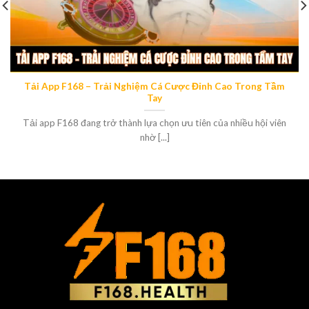
Tải App F168 – Trải Nghiệm Cá Cược Đỉnh Cao Trong Tầm
Tay
Tải app F168 đang trở thành lựa chọn ưu tiên của nhiều hội viên
nhờ [...]