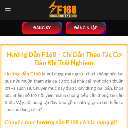
Bỏ
qua
nội
dung
ĐĂNG KÝ
ĐĂNG NHẬP
Hướng Dẫn F168 – Chỉ Dẫn Thao Tác Cơ
Bản Khi Trải Nghiệm
Hướng dẫn F168
là nội dung mà người chơi không nên bỏ
qua nếu muốn tham gia cá cược tại nhà cái một cách thuận
lợi và suôn sẻ. Chuyên mục này được xây dựng bài bản, khoa
học nhằm hỗ trợ hội viên nhanh chóng tiếp cận thông tin cần
thiết. Vậy nội dung tại đây bao gồm những gì và tìm hiểu ra
sao cho đúng cách?
Chuyên mục hướng dẫn F168 có tác dụng gì?