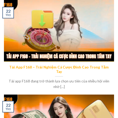
22
Th1
Tải App F168 – Trải Nghiệm Cá Cược Đỉnh Cao Trong Tầm
Tay
Tải app F168 đang trở thành lựa chọn ưu tiên của nhiều hội viên
nhờ [...]
22
Th1