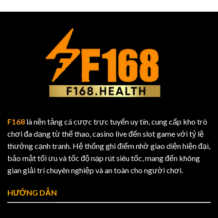
F168
là nền tảng cá cược trực tuyến uy tín, cung cấp kho trò
chơi đa dạng từ thể thao, casino live đến slot game với tỷ lệ
thưởng cạnh tranh. Hệ thống ghi điểm nhờ giao diện hiện đại,
bảo mật tối ưu và tốc độ nạp rút siêu tốc, mang đến không
gian giải trí chuyên nghiệp và an toàn cho người chơi.
HƯỚNG DẪN