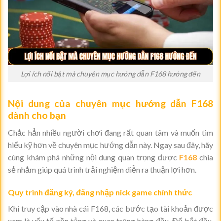
Lợi ích nổi bật mà chuyên mục hướng dẫn F168 hướng đến
Nội dung của chuyên mục hướng dẫn F168
dành cho bạn
Chắc hẳn nhiều người chơi đang rất quan tâm và muốn tìm
hiểu kỹ hơn về chuyên mục hướng dẫn này. Ngay sau đây, hãy
cùng khám phá những nội dung quan trọng được
F168
chia
sẻ nhằm giúp quá trình trải nghiệm diễn ra thuận lợi hơn.
Quy trình đăng ký, đăng nhập nick game chính thức
Khi truy cập vào nhà cái F168, các bước tạo tài khoản được
xem là yếu tố nền tảng và quan trọng hàng đầu. Để bắt đầu,