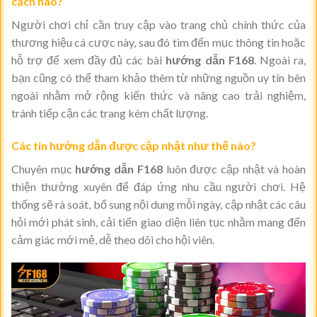
cách nào?
Người chơi chỉ cần truy cập vào trang chủ chính thức của
thương hiệu cá cược này, sau đó tìm đến mục thông tin hoặc
hỗ trợ để xem đầy đủ các bài
hướng dẫn F168
. Ngoài ra,
bạn cũng có thể tham khảo thêm từ những nguồn uy tín bên
ngoài nhằm mở rộng kiến thức và nâng cao trải nghiệm,
tránh tiếp cận các trang kém chất lượng.
Các tin hướng dẫn được cập nhật như thế nào?
Chuyên mục
hướng dẫn F168
luôn được cập nhật và hoàn
thiện thường xuyên để đáp ứng nhu cầu người chơi. Hệ
thống sẽ rà soát, bổ sung nội dung mỗi ngày, cập nhật các câu
hỏi mới phát sinh, cải tiến giao diện liên tục nhằm mang đến
cảm giác mới mẻ, dễ theo dõi cho hội viên.