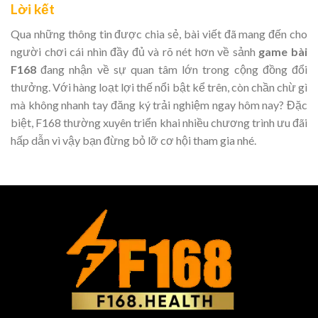
Lời kết
Qua những thông tin được chia sẻ, bài viết đã mang đến cho
người chơi cái nhìn đầy đủ và rõ nét hơn về sảnh
game bài
F168
đang nhận về sự quan tâm lớn trong cộng đồng đổi
thưởng. Với hàng loạt lợi thế nổi bật kể trên, còn chần chừ gì
mà không nhanh tay đăng ký trải nghiệm ngay hôm nay? Đặc
biệt, F168 thường xuyên triển khai nhiều chương trình ưu đãi
hấp dẫn vì vậy bạn đừng bỏ lỡ cơ hội tham gia nhé.