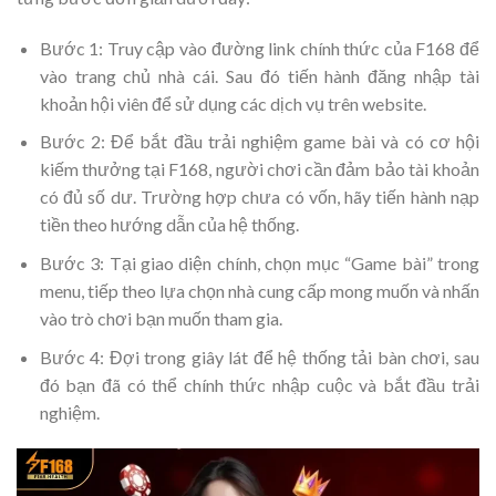
Bước 1: Truy cập vào đường link chính thức của F168 để
vào trang chủ nhà cái. Sau đó tiến hành đăng nhập tài
khoản hội viên để sử dụng các dịch vụ trên website.
Bước 2: Để bắt đầu trải nghiệm game bài và có cơ hội
kiếm thưởng tại F168, người chơi cần đảm bảo tài khoản
có đủ số dư. Trường hợp chưa có vốn, hãy tiến hành nạp
tiền theo hướng dẫn của hệ thống.
Bước 3: Tại giao diện chính, chọn mục “Game bài” trong
menu, tiếp theo lựa chọn nhà cung cấp mong muốn và nhấn
vào trò chơi bạn muốn tham gia.
Bước 4: Đợi trong giây lát để hệ thống tải bàn chơi, sau
đó bạn đã có thể chính thức nhập cuộc và bắt đầu trải
nghiệm.