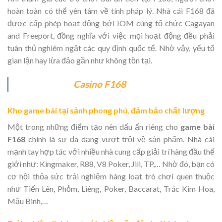
hoàn toàn có thể yên tâm về tính pháp lý. Nhà cái F168 đã
được cấp phép hoạt động bởi IOM cùng tổ chức Cagayan
and Freeport, đồng nghĩa với việc mọi hoạt động đều phải
tuân thủ nghiêm ngặt các quy định quốc tế. Nhờ vậy, yếu tố
gian lận hay lừa đảo gần như không tồn tại.
Xem thêm:
Casino F168
Kho game bài tại sảnh phong phú, đảm bảo chất lượng
Một trong những điểm tạo nên dấu ấn riêng cho
game bài
F168
chính là sự đa dạng vượt trội về sản phẩm. Nhà cái
mạnh tay hợp tác với nhiều nhà cung cấp giải trí hàng đầu thế
giới như: Kingmaker, R88, V8 Poker, Jili, TP,… Nhờ đó, bạn có
cơ hội thỏa sức trải nghiệm hàng loạt trò chơi quen thuộc
như Tiến Lên, Phỏm, Liêng, Poker, Baccarat, Trác Kim Hoa,
Mậu Binh,…