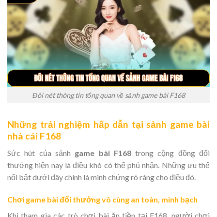
Đôi nét thông tin tổng quan về sảnh game bài F168
Những trải nghiệm hấp dẫn tại sảnh game bài
nhà cái F168
Sức hút của sảnh
game bài F168
trong cộng đồng đổi
thưởng hiện nay là điều khó có thể phủ nhận. Những ưu thế
nổi bật dưới đây chính là minh chứng rõ ràng cho điều đó.
Chơi game bài đổi thưởng vô cùng an toàn, minh bạch
Khi tham gia các trò chơi bài ăn tiền tại F168, người chơi