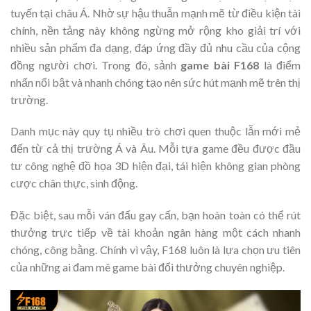
tuyến tại châu Á. Nhờ sự hậu thuẫn mạnh mẽ từ điều kiện tài
chính, nền tảng này không ngừng mở rộng kho giải trí với
nhiều sản phẩm đa dạng, đáp ứng đầy đủ nhu cầu của cộng
đồng người chơi. Trong đó, sảnh
game bài F168
là điểm
nhấn nổi bật và nhanh chóng tạo nên sức hút mạnh mẽ trên thị
trường.
Danh mục này quy tụ nhiều trò chơi quen thuộc lẫn mới mẻ
đến từ cả thị trường Á và Âu. Mỗi tựa game đều được đầu
tư công nghệ đồ họa 3D hiện đại, tái hiện không gian phòng
cược chân thực, sinh động.
Đặc biệt, sau mỗi ván đấu gay cấn, bạn hoàn toàn có thể rút
thưởng trực tiếp về tài khoản ngân hàng một cách nhanh
chóng, công bằng. Chính vì vậy, F168 luôn là lựa chọn ưu tiên
của những ai đam mê game bài đổi thưởng chuyên nghiệp.