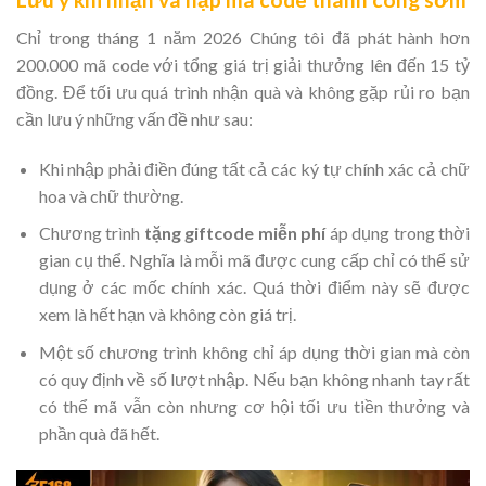
Chỉ trong tháng 1 năm 2026 Chúng tôi đã phát hành hơn
200.000 mã code với tổng giá trị giải thưởng lên đến 15 tỷ
đồng. Để tối ưu quá trình nhận quà và không gặp rủi ro bạn
cần lưu ý những vấn đề như sau:
Khi nhập phải điền đúng tất cả các ký tự chính xác cả chữ
hoa và chữ thường.
Chương trình
tặng giftcode miễn phí
áp dụng trong thời
gian cụ thể. Nghĩa là mỗi mã được cung cấp chỉ có thể sử
dụng ở các mốc chính xác. Quá thời điểm này sẽ được
xem là hết hạn và không còn giá trị.
Một số chương trình không chỉ áp dụng thời gian mà còn
có quy định về số lượt nhập. Nếu bạn không nhanh tay rất
có thể mã vẫn còn nhưng cơ hội tối ưu tiền thưởng và
phần quà đã hết.