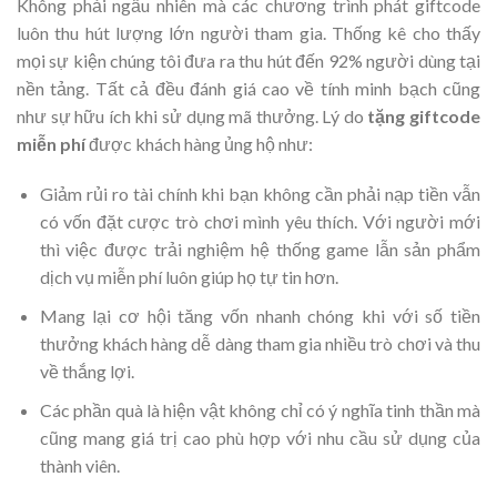
Không phải ngẫu nhiên mà các chương trình phát giftcode
luôn thu hút lượng lớn người tham gia. Thống kê cho thấy
mọi sự kiện chúng tôi đưa ra thu hút đến 92% người dùng tại
nền tảng. Tất cả đều đánh giá cao về tính minh bạch cũng
như sự hữu ích khi sử dụng mã thưởng. Lý do
tặng giftcode
miễn phí
được khách hàng ủng hộ như:
Giảm rủi ro tài chính khi bạn không cần phải nạp tiền vẫn
có vốn đặt cược trò chơi mình yêu thích. Với người mới
thì việc được trải nghiệm hệ thống game lẫn sản phẩm
dịch vụ miễn phí luôn giúp họ tự tin hơn.
Mang lại cơ hội tăng vốn nhanh chóng khi với số tiền
thưởng khách hàng dễ dàng tham gia nhiều trò chơi và thu
về thắng lợi.
Các phần quà là hiện vật không chỉ có ý nghĩa tinh thần mà
cũng mang giá trị cao phù hợp với nhu cầu sử dụng của
thành viên.