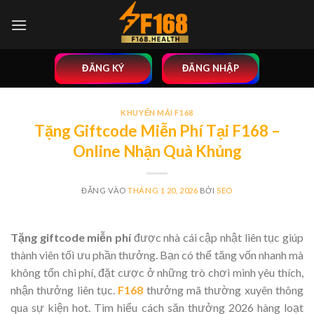
Bỏ
qua
nội
dung
ĐĂNG KÝ
ĐĂNG NHẬP
KHUYẾN MÃI F168
Tặng Giftcode Miễn Phí Tại F168 –
Online Nhận Quà Khủng
ĐĂNG VÀO
THÁNG 1 20, 2026
BỞI
SEO
Tặng giftcode miễn phí
được nhà cái cập nhật liên tục giúp
thành viên tối ưu phần thưởng. Bạn có thể tăng vốn nhanh mà
không tốn chi phí, đặt cược ở những trò chơi mình yêu thích,
nhận thưởng liên tục.
F168
thưởng mã thường xuyên thông
qua sự kiện hot. Tìm hiểu cách săn thưởng 2026 hàng loạt