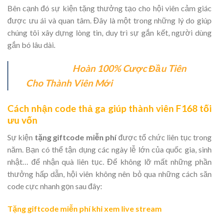
Bên cạnh đó sự kiện tặng thưởng tạo cho hội viên cảm giác
được ưu ái và quan tâm. Đây là một trong những lý do giúp
chúng tôi xây dựng lòng tin, duy trì sự gắn kết, người dùng
gắn bó lâu dài.
Xem thêm:
Hoàn 100% Cược Đầu Tiên
Cho Thành Viên Mới
Cách nhận code thả ga giúp thành viên F168 tối
ưu vốn
Sự kiện
tặng giftcode miễn phí
được tổ chức liên tục trong
năm. Bạn có thể tận dụng các ngày lễ lớn của quốc gia, sinh
nhật… để nhận quà liên tục. Để không lỡ mất những phần
thưởng hấp dẫn, hội viên không nên bỏ qua những cách săn
code cực nhanh gọn sau đây:
Tặng giftcode miễn phí khi xem live stream