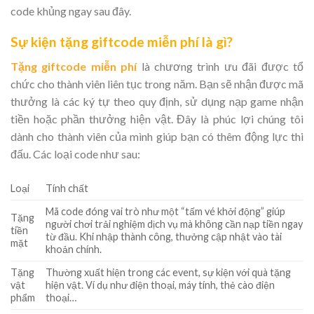
code khủng ngay sau đây.
Sự kiện tặng giftcode miễn phí là gì?
Tặng giftcode miễn phí
là chương trình ưu đãi được tổ
chức cho thành viên liên tục trong năm. Bạn sẽ nhận được mã
thưởng là các ký tự theo quy định, sử dụng nạp game nhận
tiền hoặc phần thưởng hiện vật. Đây là phúc lợi chúng tôi
dành cho thành viên của mình giúp bạn có thêm động lực thi
đấu. Các loại code như sau:
Loại
Tính chất
Mã code đóng vai trò như một “tấm vé khởi động” giúp
Tặng
người chơi trải nghiệm dịch vụ mà không cần nạp tiền ngay
tiền
từ đầu. Khi nhập thành công, thưởng cập nhật vào tài
mặt
khoản chính.
Tặng
Thường xuất hiện trong các event, sự kiện với quà tặng
vật
hiện vật. Ví dụ như điện thoại, máy tính, thẻ cào điện
phẩm
thoại…