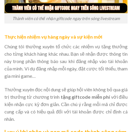
Thành viên có thể nhận giftcode ngay trên sóng livestream
Thực hiện nhiệm vụ hàng ngày và sự kiện mới
Chúng tôi thường xuyên tổ chức các nhiệm vụ tặng thưởng
cho từng khách hàng khác nhau. Bạn sẽ nhận được thông tin
này trong phần thông báo sau khi đăng nhập vào tài khoản
của mình. Ví dụ đăng nhập mỗi ngày, đặt cược tối thiểu, tham
gia mini game…
Thường xuyên đọc nội dung sẽ giúp hội viên không bỏ qua giá
trị thưởng từ chương trình
tặng giftcode miễn phí
với điều
kiện nhận cực kỳ đơn giản. Cần chú ý rằng mỗi mã chỉ được
cung cấp và có hiệu quả đối với tài khoản được chỉ định cá
nhân.
Lưu ý khi nhận và nạp mã code thành công sớm