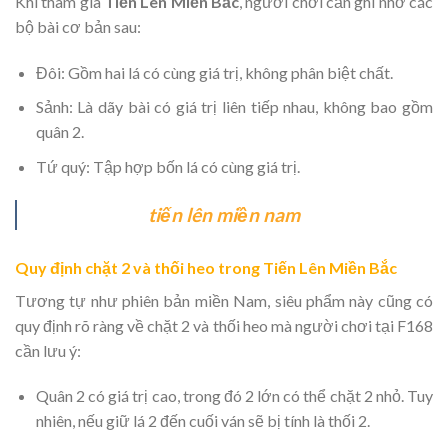
Khi tham gia
Tiến Lên Miền Bắc
, người chơi cần ghi nhớ các
bộ bài cơ bản sau:
Đôi: Gồm hai lá có cùng giá trị, không phân biệt chất.
Sảnh: Là dãy bài có giá trị liên tiếp nhau, không bao gồm
quân 2.
Tứ quý: Tập hợp bốn lá có cùng giá trị.
Xem thêm:
tiến lên miền nam
Quy định chặt 2 và thối heo trong Tiến Lên Miền Bắc
Tương tự như phiên bản miền Nam, siêu phẩm này cũng có
quy định rõ ràng về chặt 2 và thối heo mà người chơi tại F168
cần lưu ý:
Quân 2 có giá trị cao, trong đó 2 lớn có thể chặt 2 nhỏ. Tuy
nhiên, nếu giữ lá 2 đến cuối ván sẽ bị tính là thối 2.