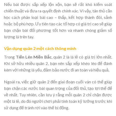
Nếu bài được sắp xếp lộn xộn, bạn sẽ rất khó kiểm soát
chiến thuật và đưa ra quyết định chính xác. Vì vậy, tân thủ cần
học cách phân loại bài cao – thấp, kết hợp thành đôi, sảnh
hoặc bộ phù hợp. Ưu tiên tạo các tổ hợp có giá trị cao sẽ giúp
bạn chặn bài đối phương tốt hơn và nhanh chóng giảm số
lượng lá trên tay.
Vận dụng quân 2 một cách thông minh
Trong
Tiến Lên Miền Bắc
, quân 2 là lá lẻ có giá trị lớn nhất.
Khi sở hữu nhiều quân 2, bạn nên sắp xếp khéo léo để đánh
kèm với những lá yếu, đảm bảo nước đi an toàn và hiệu quả.
Ngoài ra, việc giữ quân 2 đến giai đoạn cuối ván có thể giúp
bạn chặn các nước bài quan trọng của đối thủ, tạo lợi thế để
về nhất. Tuy nhiên, cần lưu ý rằng mỗi quân 2 chỉ chặn được
một lá lẻ, do đó người chơi phải tính toán kỹ lưỡng trước khi
sử dụng để tránh rơi vào thế bị động.