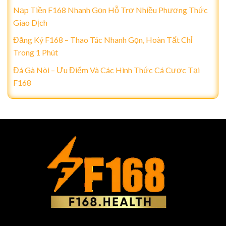
Nạp Tiền F168 Nhanh Gọn Hỗ Trợ Nhiều Phương Thức
Giao Dịch
Đăng Ký F168 – Thao Tác Nhanh Gọn, Hoàn Tất Chỉ
Trong 1 Phút
Đá Gà Nòi – Ưu Điểm Và Các Hình Thức Cá Cược Tại
F168