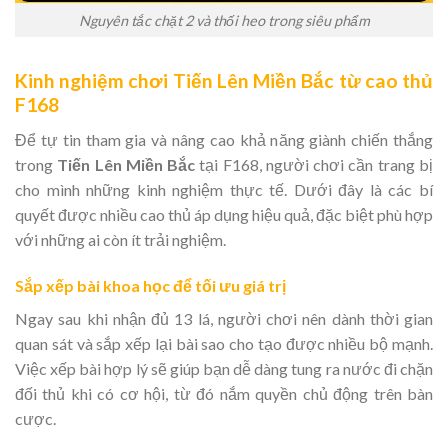
Nguyên tắc chặt 2 và thối heo trong siêu phẩm
Kinh nghiệm chơi Tiến Lên Miền Bắc từ cao thủ
F168
Để tự tin tham gia và nâng cao khả năng giành chiến thắng
trong
Tiến Lên Miền Bắc
tại F168, người chơi cần trang bị
cho mình những kinh nghiệm thực tế. Dưới đây là các bí
quyết được nhiều cao thủ áp dụng hiệu quả, đặc biệt phù hợp
với những ai còn ít trải nghiệm.
Sắp xếp bài khoa học để tối ưu giá trị
Ngay sau khi nhận đủ 13 lá, người chơi nên dành thời gian
quan sát và sắp xếp lại bài sao cho tạo được nhiều bộ mạnh.
Việc xếp bài hợp lý sẽ giúp bạn dễ dàng tung ra nước đi chặn
đối thủ khi có cơ hội, từ đó nắm quyền chủ động trên bàn
cược.