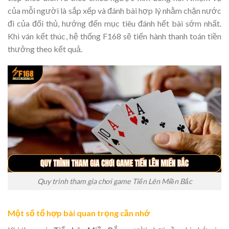
của mỗi người là sắp xếp và đánh bài hợp lý nhằm chặn nước
đi của đối thủ, hướng đến mục tiêu đánh hết bài sớm nhất.
Khi ván kết thúc, hệ thống F168 sẽ tiến hành thanh toán tiền
thưởng theo kết quả.
Quy trình tham gia chơi game Tiến Lên Miền Bắc
Một số tổ hợp bài quan trọng cần nhớ