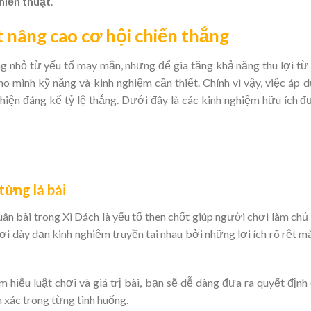
hiến thuật
.
t nâng cao cơ hội chiến thắng
g nhỏ từ yếu tố may mắn, nhưng để gia tăng khả năng thu lợi từ
ho mình kỹ năng và kinh nghiệm cần thiết. Chính vì vậy, việc áp 
iện đáng kể tỷ lệ thắng. Dưới đây là các kinh nghiệm hữu ích 
từng lá bài
uân bài trong Xì Dách là yếu tố then chốt giúp người chơi làm chủ
ơi dày dạn kinh nghiệm truyền tai nhau bởi những lợi ích rõ rệt m
 hiểu luật chơi và giá trị bài, bạn sẽ dễ dàng đưa ra quyết định
h xác trong từng tình huống.