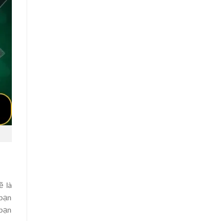
ẽ là
 bạn
 bạn