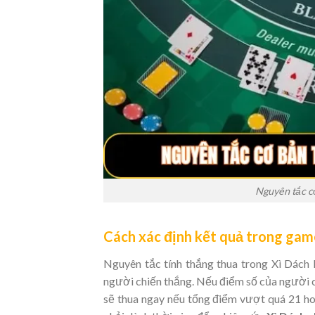
Nguyên tắc cơ
Cách xác định kết quả trong gam
Nguyên tắc tính thắng thua trong Xì Dách
người chiến thắng. Nếu điểm số của người ch
sẽ thua ngay nếu tổng điểm vượt quá 21 h