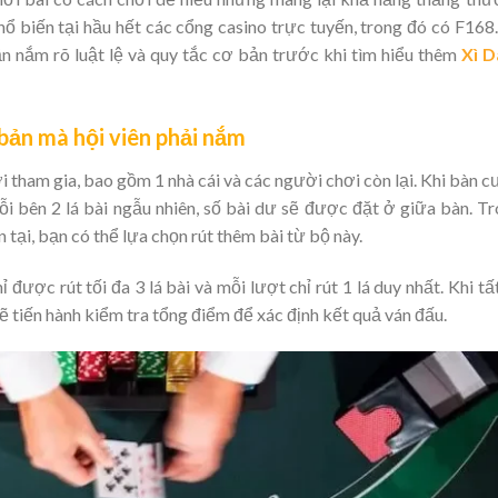
hổ biến tại hầu hết các cổng casino trực tuyến, trong đó có F168
n nắm rõ luật lệ và quy tắc cơ bản trước khi tìm hiểu thêm
Xì D
bản mà hội viên phải nắm
 tham gia, bao gồm 1 nhà cái và các người chơi còn lại. Khi bàn 
ỗi bên 2 lá bài ngẫu nhiên, số bài dư sẽ được đặt ở giữa bàn. T
tại, bạn có thể lựa chọn rút thêm bài từ bộ này.
được rút tối đa 3 lá bài và mỗi lượt chỉ rút 1 lá duy nhất. Khi tấ
 sẽ tiến hành kiểm tra tổng điểm để xác định kết quả ván đấu.