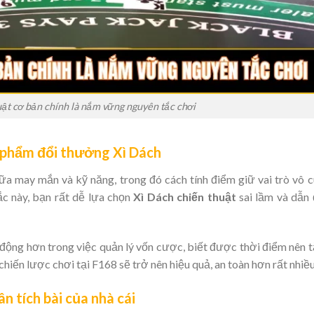
uật cơ bản chính là nắm vững nguyên tắc chơi
u phẩm đổi thưởng Xì Dách
ữa may mắn và kỹ năng, trong đó cách tính điểm giữ vai trò vô 
c này, bạn rất dễ lựa chọn
Xì Dách chiến thuật
sai lầm và dẫn
ủ động hơn trong việc quản lý vốn cược, biết được thời điểm nên 
hiến lược chơi tại F168 sẽ trở nên hiệu quả, an toàn hơn rất nhiều
n tích bài của nhà cái