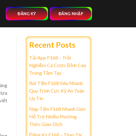
ĐĂNG KÝ
ĐĂNG NHẬP
Recent Posts
Tải App F168 – Trải
Nghiệm Cá Cược Đỉnh Cao
Trong Tầm Tay
Rút Tiền F168 Siêu Nhanh
hàng
Quy Trình Cực Kỳ An Toàn
 lựa
Uy Tín
viết
Nạp Tiền F168 Nhanh Gọn
Hỗ Trợ Nhiều Phương
Thức Giao Dịch
Đăng Ký F168 – Thao Tác
ưởng