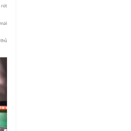
 rút
 mái
 thủ