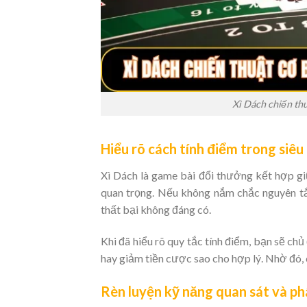
Xì Dách chiến th
Hiểu rõ cách tính điểm trong siê
Xì Dách là game bài đổi thưởng kết hợp gi
quan trọng. Nếu không nắm chắc nguyên tắ
thất bại không đáng có.
Khi đã hiểu rõ quy tắc tính điểm, bạn sẽ ch
hay giảm tiền cược sao cho hợp lý. Nhờ đó, c
Rèn luyện kỹ năng quan sát và phâ