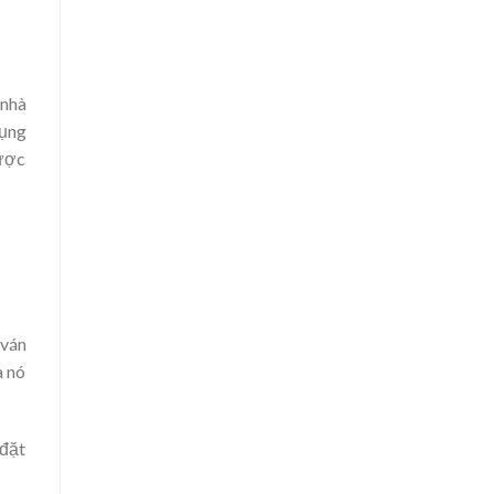
 nhà
dụng
được
 ván
à nó
 đặt