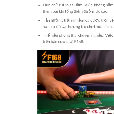
Hạn chế rủi ro sai lầm: Việc không nắm 
thêm bài khi tổng điểm đã ở mức cao.
Tận hưởng trải nghiệm cá cược trọn vẹn:
hơn, từ đó tận hưởng trò chơi một cách t
Thể hiện phong thái chuyên nghiệp: Việc h
trên bàn cược tại F168.