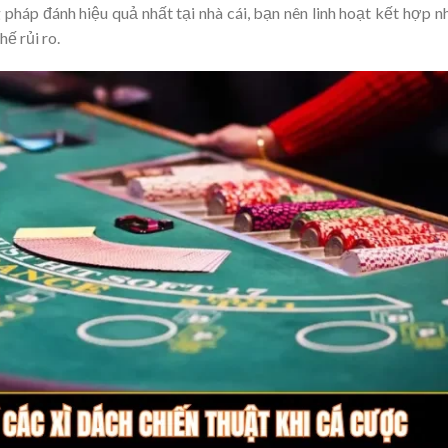
 pháp đánh hiệu quả nhất tại nhà cái, bạn nên linh hoạt kết hợp n
ế rủi ro.