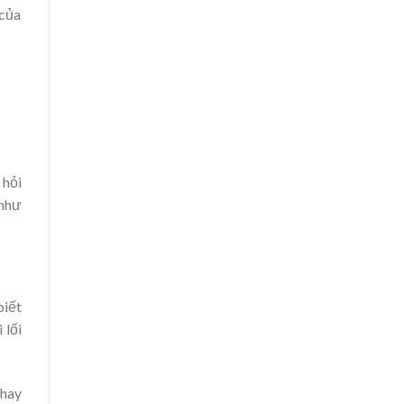
 của
 hỏi
 như
biết
 lối
 hay