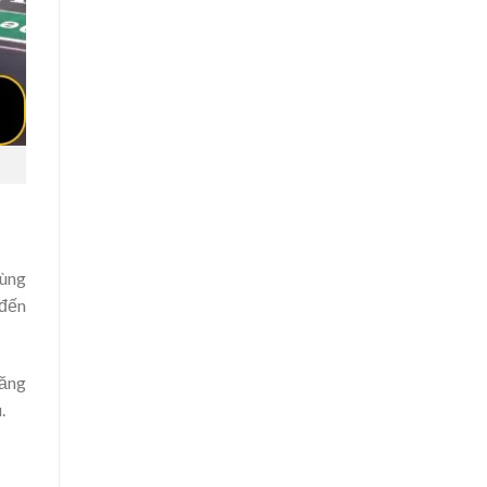
cùng
 đến
tăng
.