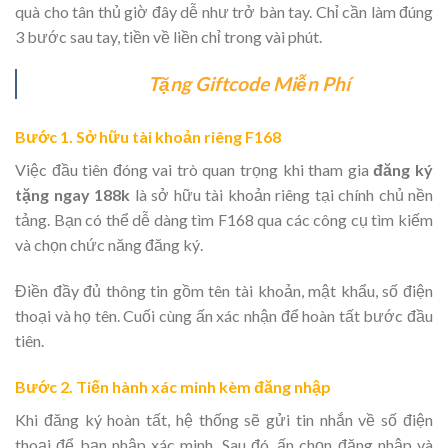
quà cho tân thủ giờ đây dễ như trở bàn tay. Chỉ cần làm đúng
3 bước sau tay, tiền về liền chỉ trong vài phút.
Xem thêm:
Tặng Giftcode Miễn Phí
Bước 1. Sở hữu tài khoản riêng F168
Việc đầu tiên đóng vai trò quan trọng khi tham gia
đăng ký
tặng ngay 188k
là sở hữu tài khoản riêng tại chính chủ nền
tảng. Bạn có thể dễ dàng tìm F168 qua các công cụ tìm kiếm
và chọn chức năng đăng ký.
Điền đầy đủ thông tin gồm tên tài khoản, mật khẩu, số điện
thoại và họ tên. Cuối cùng ấn xác nhận để hoàn tất bước đầu
tiên.
Bước 2. Tiến hành xác minh kèm đăng nhập
Khi đăng ký hoàn tất, hệ thống sẽ gửi tin nhắn về số điện
thoại để bạn nhập xác minh. Sau đó, ấn chọn đăng nhập và