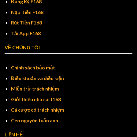
Đăng Ký F168
Nạp Tiền F168
Rút Tiền F168
Tải App F168
VỀ CHÚNG TÔI
Chính sách bảo mật
Điều khoản và điều kiện
Miễn trừ trách nhiệm
Giới thiêu nhà cái f168
Cá cược có trách nhiệm
Ceo nguyễn tuấn anh
LIÊN HỆ